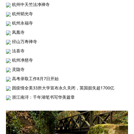
杭州中天竺法净禅寺
杭州韬光寺
杭州永福寺
凤凰寺
径山万寿禅寺
法喜寺
杭州净慈寺
灵隐寺
高考录取工作8月7日开始
因疫情全美33所大学宣布永久关闭，英国损失超1700亿
浙江南浔：千年湖笔书写华美篇章