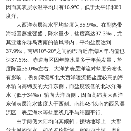
因而其表层水温平均只有16.9℃，低于太平洋和印
度洋。
大西洋表层海水平均盐度为35.9‰。在副热带
海域因蒸发强盛，降水量少，盐度高达37.3‰，尤
其亚速尔群岛西南的信风带内，平均盐度达到
37.9‰，南纬10°-20°之间的巴西近岸海区年均值也
达37.6‰。赤道海区因年降水量多于年蒸发量，盐
度降至35.0‰左右。大洋的表层洋流对盐度分布也
有影响 ，例如湾流和北大西洋暖流把盐度较高的海
水输向高纬度的大洋东侧，而盐度较低的北冰洋海
水（低于34‰）输向大洋西侧，因而高纬度大西洋
东侧表层海水盐度大于西侧。南纬45°以南的西风漂
流区，表层海水等盐度线几乎与纬圈平行。
由于两侧大陆均向其倾斜，接纳地球上一大部
分大河的河水，如圣罗伦斯河、密西西比河、奥利