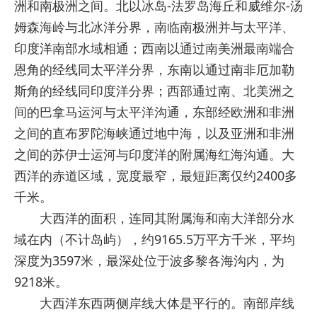
洲和南极洲之间。北以冰岛-法罗岛海丘和威维尔-汤
姆森海岭与北冰洋分界，南临南极洲并与太平洋、
印度洋南部水域相通；西南以通过南美洲最南端合
恩角的经线同太平洋分界，东南以通过南非厄加勒
斯角的经线同印度洋分界；西部通过南、北美洲之
间的巴拿马运河与太平洋沟通，东部经欧洲和非洲
之间的直布罗陀海峡通过地中海，以及亚洲和非洲
之间的苏伊士运河与印度洋的附属海红海沟通。大
西洋的赤道区域，宽度最窄，最短距离仅约2400多
千米。
大西洋的面积，连同其附属海和南大洋部分水
域在内（不计岛屿），约9165.5万平方千米，平均
深度为3597米，最深处位于波多黎各海沟内，为
9218米。
大西洋东西两侧岸线大体是平行的。南部岸线