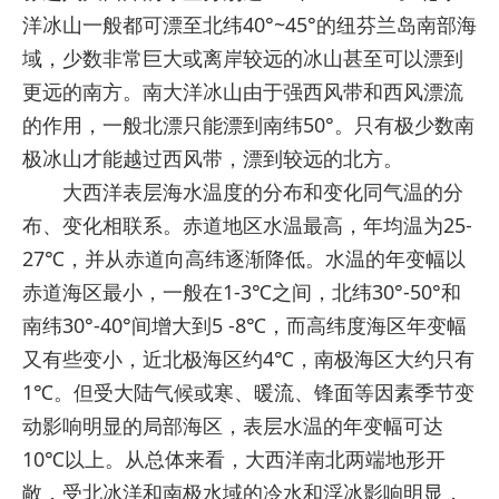
洋冰山一般都可漂至北纬40°~45°的纽芬兰岛南部海
域，少数非常巨大或离岸较远的冰山甚至可以漂到
更远的南方。南大洋冰山由于强西风带和西风漂流
的作用，一般北漂只能漂到南纬50°。只有极少数南
极冰山才能越过西风带，漂到较远的北方。
大西洋表层海水温度的分布和变化同气温的分
布、变化相联系。赤道地区水温最高，年均温为25-
27℃，并从赤道向高纬逐渐降低。水温的年变幅以
赤道海区最小，一般在1-3℃之间，北纬30°-50°和
南纬30°-40°间增大到5 -8℃，而高纬度海区年变幅
又有些变小，近北极海区约4℃，南极海区大约只有
1℃。但受大陆气候或寒、暖流、锋面等因素季节变
动影响明显的局部海区，表层水温的年变幅可达
10℃以上。从总体来看，大西洋南北两端地形开
敞，受北冰洋和南极水域的冷水和浮冰影响明显，