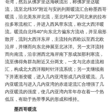
哥湾，然后从佛罗里达海峡流出，称佛罗里达暖
流，流至北纬35°附近与安的列斯暖流汇合称墨西哥
暖流，沿北美东岸北流，至北纬40°又同北来的拉布
拉多寒流相汇，并进入西风带东流，称北大西洋暖
流。暖流自北纬40°向东北方偏东方流动，并呈扇形
散开，流到大西洋东岸，主流转向西欧以至西北欧
沿岸，并继而向东北伸展至北冰洋。另一支洋流转
而向南流，沿非洲西北海岸南下形成加那利寒流，
流至佛得角群岛附近又分两支，一支与北赤道流相
汇，构成北大西洋顺时针洋流系统；另一支继续南
下并逐渐变暖，进入几内亚湾形成几内亚暖流。几
内亚暖流与进入几内亚湾的赤道逆流汇合增强了几
内亚暖流的强度，使几内亚湾内常年存在着一个热
低压，有助于热带季风的形成和维持。
墨西哥暖流