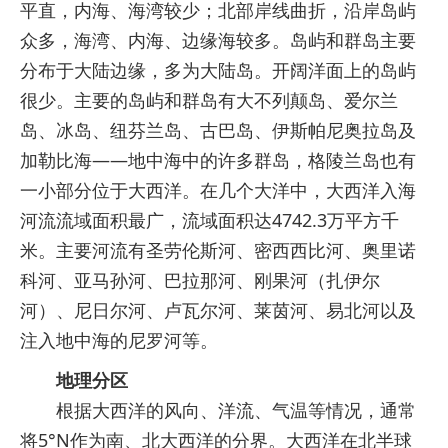
平直，内海、海湾较少；北部岸线曲折，沿岸岛屿
众多，海湾、内海、边缘海较多。岛屿和群岛主要
分布于大陆边缘，多为大陆岛。开阔洋面上的岛屿
很少。主要的岛屿和群岛有大不列颠岛、爱尔兰
岛、冰岛、纽芬兰岛、古巴岛、伊斯帕尼奥拉岛及
加勒比海——地中海中的许多群岛，格陵兰岛也有
一小部分位于大西洋。在几个大洋中，大西洋入海
河流流域面积最广，流域面积达4742.3万平方千
米。主要河流有圣劳伦斯河、密西西比河、奥里诺
科河、亚马孙河、巴拉那河、刚果河（扎伊尔
河）、尼日尔河、卢瓦尔河、莱茵河、易北河以及
注入地中海的尼罗河等。
地理分区
根据大西洋的风向、洋流、气温等情况，通常
将5°N作为南、北大西洋的分界。大西洋在北半球