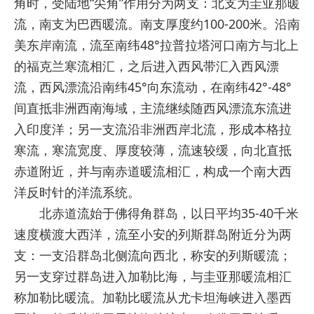
角时，受陆地“尖角”作用分为两支：北支为圭亚那暖
流，南支为巴西暖流。南支厚度约100-200米。沿南
美东岸南流，流至南纬48°拉普拉塔河口南方与北上
的福克兰寒流相汇，之后进入西风带汇入西风漂
流，西风漂流沿南纬45°向东流动，在南纬42°-48°
间直抵非洲西南海域，主流继续随西风漂流东流进
入印度洋；另一支流沿非洲西岸北流，形成本格拉
寒流，寒流宽度、厚度较薄，流速较缓，向北直抵
赤道附近，并与南赤道暖流相汇，构成一个南大西
洋反时针的洋流系统。
北赤道流始于佛得角群岛，以日平均35-40千米
速度横渡大西洋，流至小安的列斯群岛附近分为两
支：一支沿群岛北侧流向西北，称安的列斯暖流；
另一支穿过群岛进入加勒比海，与圭亚那暖流相汇
称加勒比暖流。加勒比暖流从尤卡坦海峡进入墨西