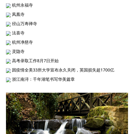
杭州永福寺
凤凰寺
径山万寿禅寺
法喜寺
杭州净慈寺
灵隐寺
高考录取工作8月7日开始
因疫情全美33所大学宣布永久关闭，英国损失超1700亿
浙江南浔：千年湖笔书写华美篇章