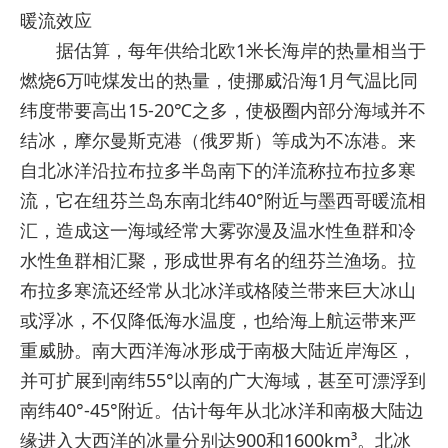
暖流效应
据估算，每年供给北欧1米长海岸的热量相当于
燃烧6万吨煤发出的热量，使挪威沿海1月气温比同
纬度带要高出15-20℃之多，使极圈内部分海域并不
结冰，摩尔曼斯克港（俄罗斯）等成为不冻港。来
自北冰洋沿拉布拉多半岛南下的洋流称拉布拉多寒
流，它在纽芬兰岛东南北纬40°附近与墨西哥暖流相
汇，造成这一海域经常大雾弥漫及温水性鱼群和冷
水性鱼群相汇聚，形成世界有名的纽芬兰渔场。拉
布拉多寒流还经常从北冰洋或格陵兰带来巨大冰山
或浮冰，不仅降低海水温度，也给海上航运带来严
重威胁。南大西洋海冰形成于南极大陆近岸海区，
并可扩展到南纬55°以南的广大海域，甚至可漂浮到
南纬40°-45°附近。估计每年从北冰洋和南极大陆边
缘进入大西洋的冰量分别达900和1600km³。北冰