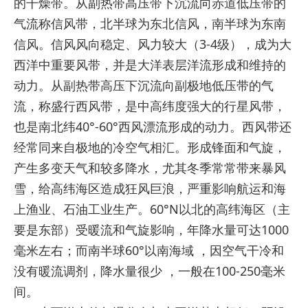
的干燥带。从副热带高压带下沉流向赤道低压带的
气流称信风带，北半球为东北信风，南半球为东南
信风。信风风向稳定、风力较大（3-4级），成为大
西洋中重要风带，并是大洋表层洋流形成和维持的
动力。从副热带高压下沉流向副极地低压带的气
流，称盛行西风带，是中高纬度强大的行星风带，
也是南北纬40°-60°西风漂流形成的动力。西风带还
经常同来自极地的冷空气相汇。形成锋面和气旋，
产生多变天气和较多降水，尤其冬季常常带来暴风
雪，给高纬海区造成狂风巨浪，严重影响航运和海
上渔业、石油工业生产。60°N以北的高纬海区（主
要是东部）受暖流和气旋影响，年降水量可达1000
毫米左右；而南半球60°以南海域 ，因空气干冷和
没有暖流调剂，降水量很少 ，一般在100-250毫米
间。