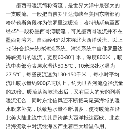
墨西哥暖流简称湾流，是世界大洋中最强大的
一支暖流。一般把自佛罗里达海峡至美国东南部的
哈特勒斯角段称为佛罗里达暖流；哈特勒斯角至西
经45°一段称墨西哥湾暖流，可见墨西哥暖流并不在
墨西哥湾内。自西经45°以东称北大西洋暖流。以上
3部分合起来统称湾流系统。湾流系统中自佛罗里达
海峡流出的暖流，宽度60-80千米，深度800米 ，暖
流中央部分表层水温达30.5℃，10米深处水温为
27.5℃，每昼夜流速为130-150千米 ，每小时平均
流出暖水量约900亿吨以上，约为世界河流总径流量
的20倍。暖流从海峡流出后，又有巨大的安的列斯
暖流汇合，同时东北信风还不断把马尾藻海域的暖
水吹来补充，以致热水量不断增多，使得暖流在沿
北美大陆北流中尤其是跨越大西洋抵达西欧、北欧
沿海流动中对流经海区产生着巨大增温作用。