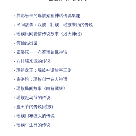
异彩纷呈的瑶族始祖神话传说集趣
民间故事：汉族、壮族、瑶族来历的传说
瑶族民间爱情传说故事《浴火神侣》
何仙姑出世
密洛陀——布努瑶创世神话
八排瑶来源的传说
瑶祖盘王：瑶族神话故事三则
密洛陀：瑶族创世造人神话
瑶族民间故事《白翁藏银》
瑶族赶鸟节的传说
盘王节的传说(瑶族)
瑶族用布缠头的传说
瑶族牛生日的传说