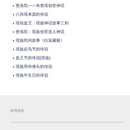
密洛陀——布努瑶创世神话
八排瑶来源的传说
瑶祖盘王：瑶族神话故事三则
密洛陀：瑶族创世造人神话
瑶族民间故事《白翁藏银》
瑶族赶鸟节的传说
盘王节的传说(瑶族)
瑶族用布缠头的传说
瑶族牛生日的传说
友情链接