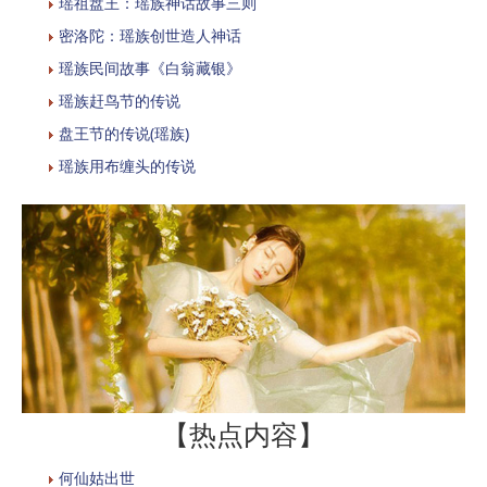
瑶祖盘王：瑶族神话故事三则
密洛陀：瑶族创世造人神话
瑶族民间故事《白翁藏银》
瑶族赶鸟节的传说
盘王节的传说(瑶族)
瑶族用布缠头的传说
【热点内容】
何仙姑出世