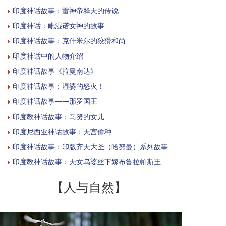
印度神话故事：雷神帝释天的传说
印度神话：毗湿诺女神的故事
印度神话故事：克什米尔的狡猾和尚
印度神话中的人物介绍
印度神话故事《拉曼南达》
印度神话故事：湿婆的怒火！
印度神话故事——那罗国王
印度教神话故事：马努的女儿
印度尼西亚神话故事：天宫偷种
印度神话故事：印版齐天大圣（哈努曼）系列故事
印度教神话故事：天女乌婆丝下嫁布鲁拉帕斯王
【人与自然】