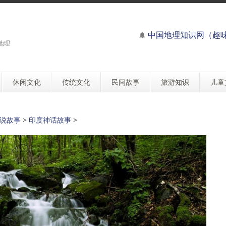
中国地理知识网（趣
地理
休闲文化
传统文化
民间故事
旅游知识
儿童
说故事
>
印度神话故事
>