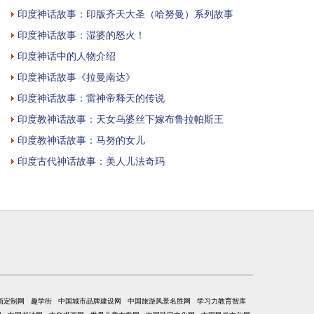
印度神话故事：印版齐天大圣（哈努曼）系列故事
印度神话故事：湿婆的怒火！
印度神话中的人物介绍
印度神话故事《拉曼南达》
印度神话故事：雷神帝释天的传说
印度教神话故事：天女乌婆丝下嫁布鲁拉帕斯王
印度教神话故事：马努的女儿
印度古代神话故事：美人儿法奇玛
画定制网
趣学街
中国城市品牌建设网
中国旅游风景名胜网
学习力教育智库