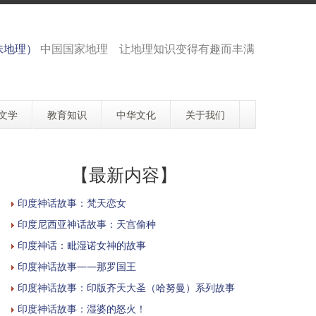
味地理）
中国国家地理 让地理知识变得有趣而丰满
文学
教育知识
中华文化
关于我们
【最新内容】
印度神话故事：梵天恋女
印度尼西亚神话故事：天宫偷种
印度神话：毗湿诺女神的故事
印度神话故事——那罗国王
印度神话故事：印版齐天大圣（哈努曼）系列故事
印度神话故事：湿婆的怒火！