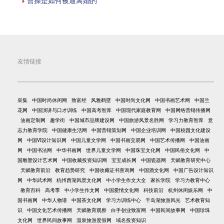
曹操是如何被逼离婚的
友情链接
采集
中国时尚休闲网
致富经
风雅鹤壁
中国时尚文化网
中国书画艺术网
中国兰
花网
中国演讲与口才训练
中国高考智库
中国现代家庭教育网
中国网络营销传播网
油画定制网
趣学街
中国城市品牌建设网
中国旅游风景名胜网
学习力教育智库
意
志力教育学院
中国健康生活网
中国营销策划网
中国企业培训网
中国校园文化建设
网
中国VI设计知识网
中国儿童文学网
中国书画交易网
中国艺术传播网
中国油画
网
中国书法网
中华书画网
世界儿童文学网
中国珠宝文化网
中国民俗文化网
中
国雕塑设计艺术网
中国收藏投资知识网
宝宝成长网
中国瓷器网
天赋教育研究中心
天赋教育前沿
教育趋势研究
中国收藏证书查询网
中国酒文化网
中国广告设计知识
网
中华武术网
杭州西湖风景文化网
中小学生作文大全
家长学院
学习力教育中心
教育百科
高考季
中小学生作文网
中国爱情文化网
科技前沿
杭州休闲娱乐网
中
国书画网
中华人物谱
中国茶文化网
学习力训练中心
千岛湖旅游风光
艺术教育知
识
中国文化艺术传播网
天赋教育观察
白手创业致富网
中国民间故事网
中国珍珠
文化网
世界民间故事网
温泉旅游度假网
域名投资知识