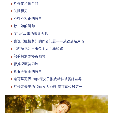
刘备传艺做草鞋
关胜得刀
不打不相识的故事
孙二娘的脚印
“西游”故事的来龙去脉
也说《红楼梦》的作者问题——从钗黛结局谈
《西游记》里玉兔主人并非嫦娥
郭盛探洞除怪得画戟
曹操深藏笑刀脸
真假美猴王的故事
秦可卿死因 肉体遭父子摧残精神被婆婶羞辱
红楼梦最美的12位女人排行 秦可卿位居第一