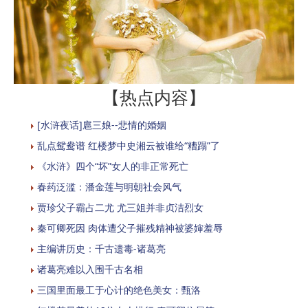
【热点内容】
[水浒夜话]扈三娘--悲情的婚姻
乱点鸳鸯谱 红楼梦中史湘云被谁给“糟蹋”了
《水浒》四个“坏”女人的非正常死亡
春药泛滥：潘金莲与明朝社会风气
贾珍父子霸占二尤 尤三姐并非贞洁烈女
秦可卿死因 肉体遭父子摧残精神被婆婶羞辱
主编讲历史：千古遗毒-诸葛亮
诸葛亮难以入围千古名相
三国里面最工于心计的绝色美女：甄洛