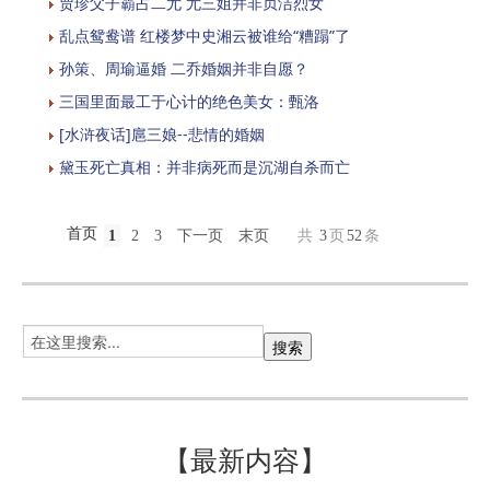
贾珍父子霸占二尤 尤三姐并非贞洁烈女
乱点鸳鸯谱 红楼梦中史湘云被谁给“糟蹋”了
孙策、周瑜逼婚 二乔婚姻并非自愿？
三国里面最工于心计的绝色美女：甄洛
[水浒夜话]扈三娘--悲情的婚姻
黛玉死亡真相：并非病死而是沉湖自杀而亡
首页
1
2
3
下一页
末页
共
3
页
52
条
【最新内容】