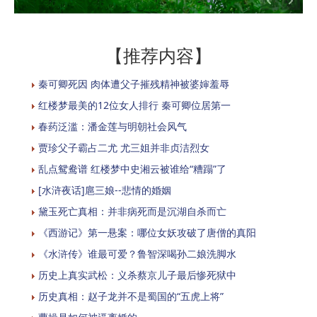
【推荐内容】
秦可卿死因 肉体遭父子摧残精神被婆婶羞辱
红楼梦最美的12位女人排行 秦可卿位居第一
春药泛滥：潘金莲与明朝社会风气
贾珍父子霸占二尤 尤三姐并非贞洁烈女
乱点鸳鸯谱 红楼梦中史湘云被谁给“糟蹋”了
[水浒夜话]扈三娘--悲情的婚姻
黛玉死亡真相：并非病死而是沉湖自杀而亡
《西游记》第一悬案：哪位女妖攻破了唐僧的真阳
《水浒传》谁最可爱？鲁智深喝孙二娘洗脚水
历史上真实武松：义杀蔡京儿子最后惨死狱中
历史真相：赵子龙并不是蜀国的“五虎上将”