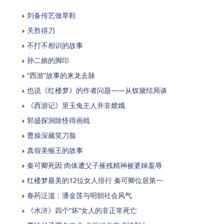
刘备传艺做草鞋
关胜得刀
不打不相识的故事
孙二娘的脚印
“西游”故事的来龙去脉
也说《红楼梦》的作者问题——从钗黛结局谈
《西游记》里玉兔主人并非嫦娥
郭盛探洞除怪得画戟
曹操深藏笑刀脸
真假美猴王的故事
秦可卿死因 肉体遭父子摧残精神被婆婶羞辱
红楼梦最美的12位女人排行 秦可卿位居第一
春药泛滥：潘金莲与明朝社会风气
《水浒》四个“坏”女人的非正常死亡