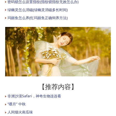
密码锁怎么设置指纹(指纹锁指纹无效怎么办)
绿幽灵怎么消磁(绿幽灵消磁多长时间)
玛丽鱼怎么养(红玛丽鱼正确饲养方法)
【推荐内容】
非洲沙漠Safari，神奇生物连连看
“嚼月” 中秋
人间烟火南瓜味