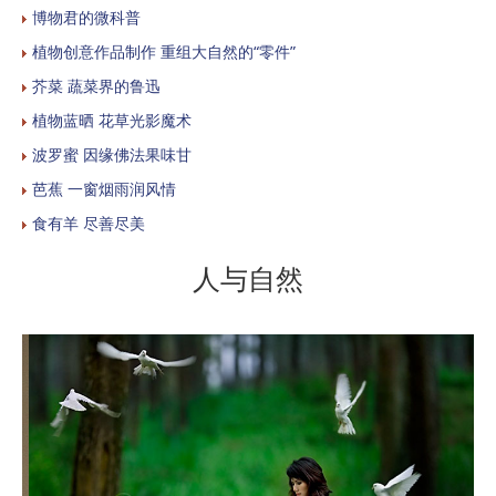
博物君的微科普
植物创意作品制作 重组大自然的“零件”
芥菜 蔬菜界的鲁迅
植物蓝晒 花草光影魔术
波罗蜜 因缘佛法果味甘
芭蕉 一窗烟雨润风情
食有羊 尽善尽美
人与自然