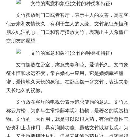
文竹摆放到门口或者客厅，表示主人的友善，寓意客
似云来和友情长久，有利于主人的人缘。文竹象征永恒和
朋友纯洁的心，门口和客厅摆放文竹，表现出主人希望广
交朋友的愿望。
文竹摆放在卧室，寓意夫妻和睦、爱情长久。文竹象
征永恒和永远不变，常在婚礼中应用。它是婚姻幸福甜
蜜，爱情地久天长的象征。在卧室摆一盆文竹，表达夫妻
天长地久的祝愿。
文竹放在客厅的电视旁表示追求健康的意思。文竹又
称云片松，为多年生常绿藤本观叶植物，是著名的观赏植
物。文竹的一大作用，就是可以以根入药，有治疗急性气
管炎和止咳作用，具有润肺功能。虽然文竹以盆栽观叶为
主，又为重要切叶材料，但是它能够当药材这一点还是很