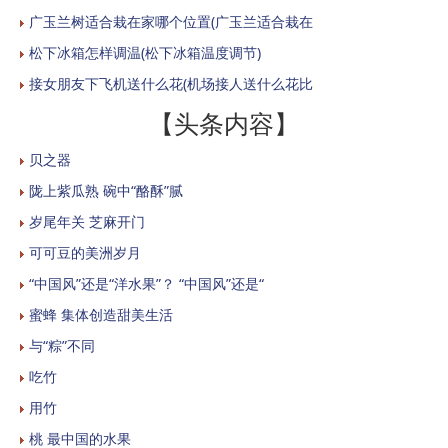
广玉兰树适合栽在家哪个位置(广玉兰适合栽在
松下冰箱怎样调温(松下冰箱温度调节)
接女朋友下飞机送什么花(机场接人送什么花比
【头条内容】
贝之器
陇上紫瓜熟 碗中“酪酥”腻
岁尾年关 芝麻开门
可可豆的美洲岁月
“中国风”还是“洋水果”？ “中国风”还是“
蜜蜂 集体创造甜美生活
与“粽”不同
吃竹
用竹
桃 最中国的水果