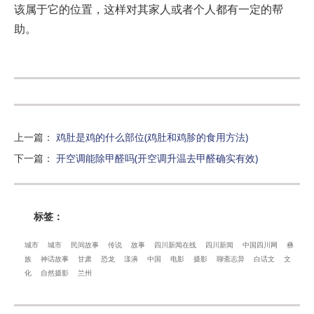
该属于它的位置，这样对其家人或者个人都有一定的帮
助。
上一篇
：
鸡肚是鸡的什么部位(鸡肚和鸡胗的食用方法)
下一篇
：
开空调能除甲醛吗(开空调升温去甲醛确实有效)
标签：
城市
城市
民间故事
传说
故事
四川新闻在线
四川新闻
中国四川网
彝
族
神话故事
甘肃
恐龙
漾濞
中国
电影
摄影
聊斋志异
白话文
文
化
自然摄影
兰州