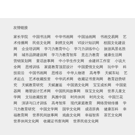
友情链接
家长学院
中国书法网
中华书画网
中国油画网
书画交易网
艺
术传播网
民俗文化网
刺绣文化网
VI设计知识网
校园文化建设
网
企业培训网
学习力教育中心
学习力训练中心
旅游风景名胜
网
城市品牌建设网
学习力教育智库
意志力教育
健康生活网
营销策划网
童话故事网
中小学生作文网
余建祥工作室
小说大
全网
思维训练
家庭教育顶层设计
中国爱情文化网
玩中学
科
技前沿
中国书画网
思维谷
中华人物谱
高考季
天赋车站
艺
术起点
艺术收藏投资
中华武术网
收藏证书查询网
教育趋势研
究
天赋教育研究
天赋邂逅
中国酒文化网
宝宝成长网
中国瓷
器网
雕塑设计艺术网
中国民间故事网
珠宝文化网
世界儿童文
学网
文玩收藏投资
风雅中国
时尚休闲
时尚文化
中国兰花
网
演讲与口才训练
高考智库
现代家庭教育
网络营销传播
学
习力教育研究
中国文学网
国学文化网
成语辞典
健康百科
幸
福教育网
世界民间故事网
戏曲文化网
幸福智库
茶艺文化网
世界休闲文化网
收藏证书查询网
世界民俗文化网